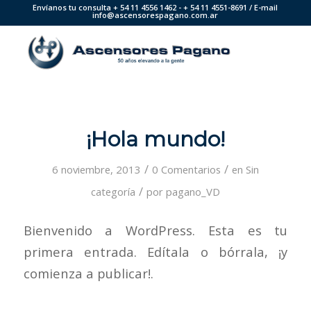
Envíanos tu consulta + 54 11 4556 1462 - + 54 11 4551-8691 / E-mail
info@ascensorespagano.com.ar
¡Hola mundo!
/
/
6 noviembre, 2013
0 Comentarios
en
Sin
/
categoría
por
pagano_VD
Bienvenido a WordPress. Esta es tu
primera entrada. Edítala o bórrala, ¡y
comienza a publicar!.